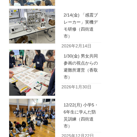
2/14(金) 「感震ブ
レーカー」実機デ
モ研修（四街道
市）
2026年2月14日
1/30(金) 男女共同
参画の視点からの
避難所運営（香取
市）
2026年1月30日
12/22(月) 小学5・
6年生に学んだ防
災訓練（四街道
市）
2025年12月22日