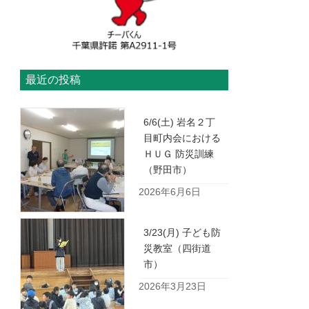
最近の投稿
6/6(土) 岩名２丁
目町内会における
ＨＵＧ 防災訓練
（野田市）
2026年6月6日
3/23(月) 子ども防
災教室（四街道
市）
2026年3月23日