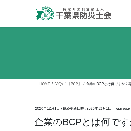
コ
ナ
ン
ビ
テ
ゲ
ン
ー
ツ
シ
へ
ョ
ス
ン
キ
に
ッ
移
プ
動
HOME
FAQs
【BCP】
企業のBCPとは何ですか？
2020年12月1日
/ 最終更新日時 :
2020年12月1日
wpmaster
企業のBCPとは何で