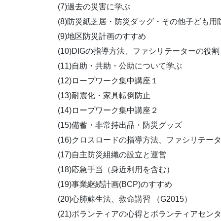
(7)過去の災害に学ぶ
(8)防災紙芝居・防災ダッグ・その他子ども用
(9)地区防災計画のすすめ
(10)DIGの指導方法、ファシリテーターの役割
(11)自助・共助・公助について学ぶ
(12)ロープワーク集中講座１
(13)耐震化・家具転倒防止
(14)ロープワーク集中講座２
(15)備蓄・非常持出品・防災グッズ
(16)クロスロードの指導方法、ファシリテー
(17)自主防災組織の設立と運営
(18)応急手当（身近利用を含む）
(19)事業継続計画(BCP)のすすめ
(20)心肺蘇生法、救命講習 （G2015）
(21)ボランティアの心得とボランティアセン