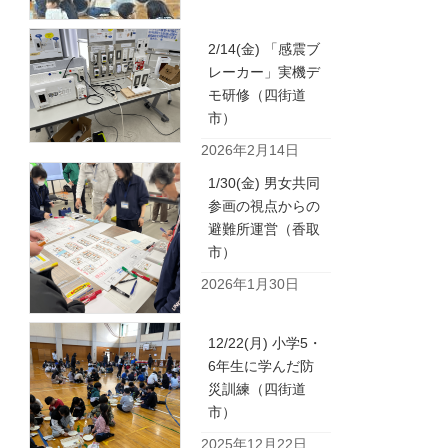
2/14(金) 「感震ブ
レーカー」実機デ
モ研修（四街道
市）
2026年2月14日
1/30(金) 男女共同
参画の視点からの
避難所運営（香取
市）
2026年1月30日
12/22(月) 小学5・
6年生に学んだ防
災訓練（四街道
市）
2025年12月22日