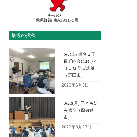
最近の投稿
6/6(土) 岩名２丁
目町内会における
ＨＵＧ 防災訓練
（野田市）
2026年6月6日
3/23(月) 子ども防
災教室（四街道
市）
2026年3月23日