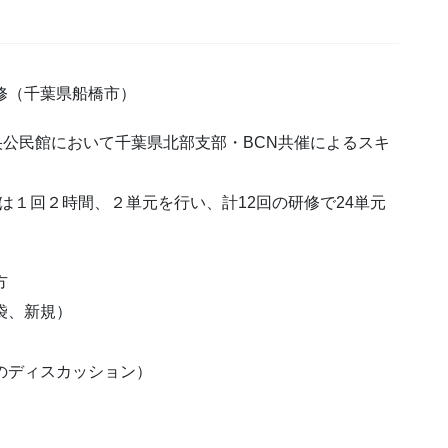
研修（千葉県船橋市）
中央公民館において千葉県北部支部・BCN共催によるスキ
は１回２時間、２単元を行い、計12回の研修で24単元
方
袋、新規）
方のディスカッション）