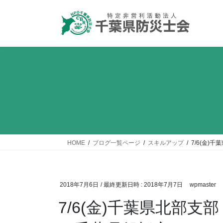
コ
ナ
ン
ビ
テ
ゲ
ン
ー
ツ
シ
へ
ョ
ス
ン
キ
に
ッ
移
プ
動
HOME
ブログ一覧ページ
スキルアップ
7/6(金)
2018年7月6日
/ 最終更新日時 :
2018年7月7日
wpmaster
7/6(金)千葉県北部支