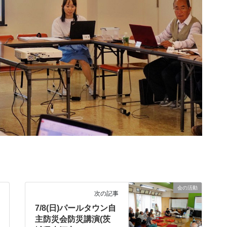
会の活動
次の記事
7/8(日)パールタウン自
主防災会防災講演(茨