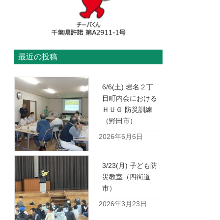
最近の投稿
6/6(土) 岩名２丁
目町内会における
ＨＵＧ 防災訓練
（野田市）
2026年6月6日
3/23(月) 子ども防
災教室（四街道
市）
2026年3月23日