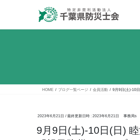
コ
ナ
ン
ビ
テ
ゲ
ン
ー
ツ
シ
へ
ョ
ス
ン
キ
に
ッ
移
プ
動
HOME
ブログ一覧ページ
会員活動
9月9日(土)-
2023年6月21日
/ 最終更新日時 :
2023年6月21日
事務局s
9月9日(土)-10日(日