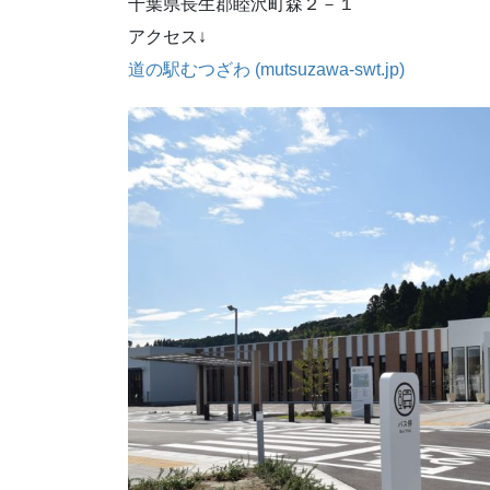
千葉県長生郡睦沢町森２－１
アクセス↓
道の駅むつざわ (mutsuzawa-swt.jp)