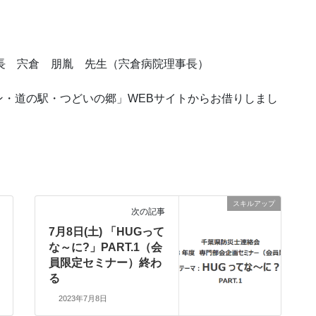
 宍倉 朋胤 先生（宍倉病院理事長）
・道の駅・つどいの郷」WEBサイトからお借りしまし
スキルアップ
次の記事
7月8日(土) 「HUGって
な～に?」PART.1（会
員限定セミナー）終わ
る
2023年7月8日