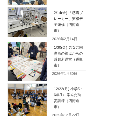
2/14(金) 「感震ブ
レーカー」実機デ
モ研修（四街道
市）
2026年2月14日
1/30(金) 男女共同
参画の視点からの
避難所運営（香取
市）
2026年1月30日
12/22(月) 小学5・
6年生に学んだ防
災訓練（四街道
市）
2025年12月22日