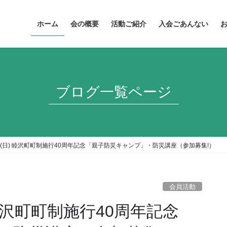
ホーム
会の概要
活動ご紹介
入会ごあんない
ブログ一覧ページ
10日(日) 睦沢町町制施行40周年記念「親子防災キャンプ」・防災講座（参加募集!）
会員活動
) 睦沢町町制施行40周年記念