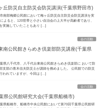
市梅ヶ丘防災自主防災会防災講演(千葉県野田市)
)野田市南部梅郷公民館において梅ヶ丘防災自主防災会防災講演を実
長によると、120世帯と小さい自治会の上大半が高齢者であり、
実施していたこともあり […]
会の活動
千代台東南公民館きらめき倶楽部防災講座(千葉県
)、千葉県八千代市、八千代台東南公民館きらめき倶楽部に おいて防
部支部の青木信夫防災士が講師を務めました。 公民館での防災
われていますが、今回は […]
会の活動
0回千葉県公民館研究大会(千葉県船橋市)
)、千葉県船橋市、船橋市中央公民館において第70回千葉県公民館研