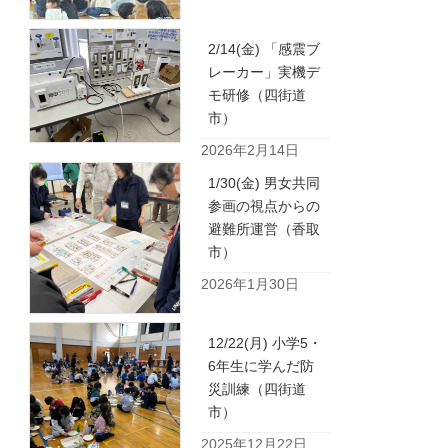
2/14(金) 「感震ブ
レーカー」実機デ
モ研修（四街道
市）
2026年2月14日
1/30(金) 男女共同
参画の視点からの
避難所運営（香取
市）
2026年1月30日
12/22(月) 小学5・
6年生に学んだ防
災訓練（四街道
市）
2025年12月22日