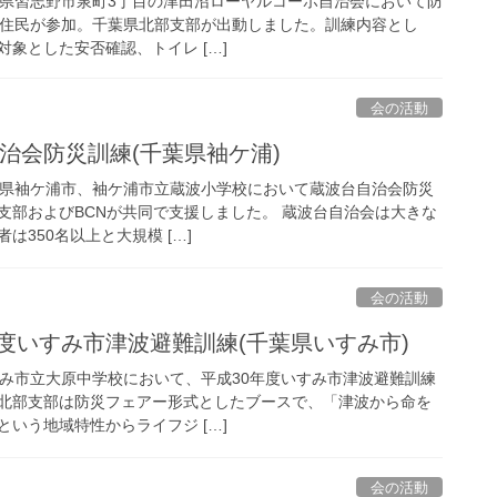
)千葉県習志野市泉町3丁目の津田沼ローヤルコーポ自治会において防
の住民が参加。千葉県北部支部が出動しました。訓練内容とし
象とした安否確認、トイレ […]
会の活動
波台自治会防災訓練(千葉県袖ケ浦)
)千葉県袖ケ浦市、袖ケ浦市立蔵波小学校において蔵波台自治会防災
支部およびBCNが共同で支援しました。 蔵波台自治会は大きな
は350名以上と大規模 […]
会の活動
30年度いすみ市津波避難訓練(千葉県いすみ市)
、いすみ市立大原中学校において、平成30年度いすみ市津波避難訓練
北部支部は防災フェアー形式としたブースで、「津波から命を
いう地域特性からライフジ […]
会の活動