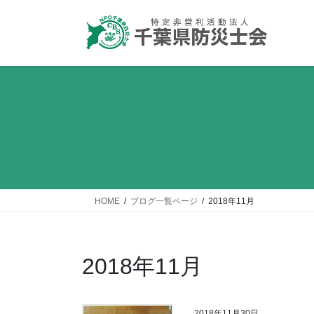
コ
ナ
ン
ビ
テ
ゲ
ン
ー
ツ
シ
へ
ョ
ス
ン
キ
に
ッ
移
プ
動
HOME
ブログ一覧ページ
2018年11月
2018年11月
2018年11月30日