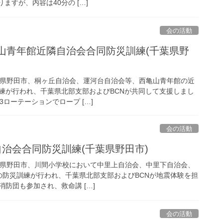
ますが、内容は40分の […]
会の活動
田西亀山青年館近隣自治会合同防災訓練(千葉県野
)千葉県野田市、桐ヶ丘自治会、運河台自治会等、西亀山青年館の近
練が行われ、千葉県北部支部およびBCNが共同して支援しまし
3ローテーションでロープ […]
会の活動
市3自治会合同防災訓練(千葉県野田市)
)千葉県野田市、川間小学校において中里上自治会、中里下自治会、
の防災訓練が行われ、千葉県北部支部およびBCNが地震体験を担
防団も参加され、救命講 […]
会の活動