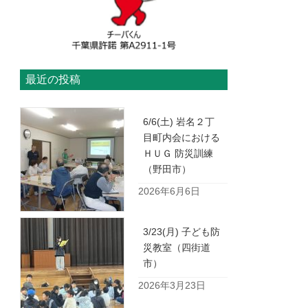
最近の投稿
6/6(土) 岩名２丁
目町内会における
ＨＵＧ 防災訓練
（野田市）
2026年6月6日
3/23(月) 子ども防
災教室（四街道
市）
2026年3月23日