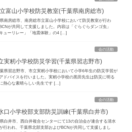
房総市立富山小学校防災教室(千葉県南房総市)
)千葉県南房総市、南房総市立富山小学校において防災教室が行わ
BCNが共同して支援しました。内容は「ぐらぐらダンゴ虫」
ューリレー」「地震体験」の4 […]
会の活動
野市立実籾小学校防災学習(千葉県習志野市)
)、千葉県習志野市、市立実籾小学校において小学6年生の防災学習が
アドバイスを行いました。実籾小学校の黒田先生は防災に明る
熱心な素晴らしい先生です […]
会の活動
市清水口小学校部支部防災訓練(千葉県白井市)
)千葉県白井市、西白井複合センターにて13の自治会が連合する清水
が行われ、千葉県北部支部およびBCNが共同して支援しまし