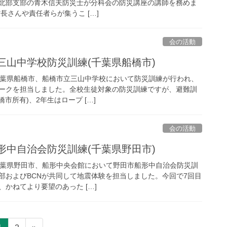
北部支部の青木信夫防災士が分科会の防災講座の講師を務めま
長さんや責任者らが集うこ […]
会の活動
市立三山中学校防災訓練(千葉県船橋市)
)、千葉県船橋市、船橋市立三山中学校において防災訓練が行われ、
ークを担当しました。全校生徒対象の防災訓練ですが、避難訓
市所有)、2年生はロープ […]
会の活動
市船形中自治会防災訓練(千葉県野田市)
)、千葉県野田市、船形中央会館において野田市船形中自治会防災訓
部およびBCNが共同して地震体験を担当しました。今回で7回目
かねてより要望のあった […]