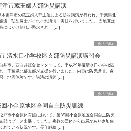
県木更津市蔵玉婦人部防災講演
千葉県木更津市の蔵玉婦人部主催による防災講演が行われ、千葉県北
渡邊一弘防災士がそれぞれ講演・実技を行いました。 当地区は
にはがけ崩れが懸念され、 […]
会の活動
県白井市 清水口小学校区支部防災講演講習会
葉県白井市、西白井複合センターにて、平成29年度清水口小学校区
れ、千葉県北部支部が支援を行いました。内容は防災講演、身
、地震体験です。講演の講師 […]
会の活動
 第35回小金原地区合同自主防災訓練
葉県松戸市小金原体育館において、第35回小金原地区合同自主防災
支部はブース出展しました。複数の団体から出展があり参加住
れている状況です。長年継続 […]