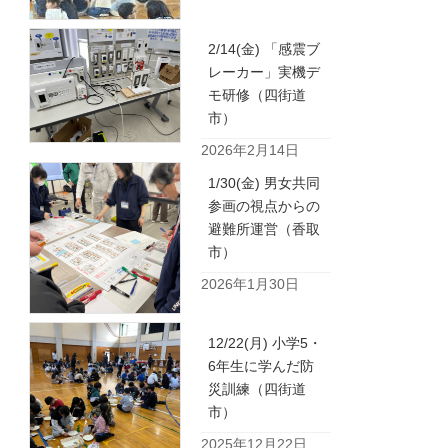
2/14(金) 「感震ブ
レーカー」実機デ
モ研修（四街道
市）
2026年2月14日
1/30(金) 男女共同
参画の視点からの
避難所運営（香取
市）
2026年1月30日
12/22(月) 小学5・
6年生に学んだ防
災訓練（四街道
市）
2025年12月22日