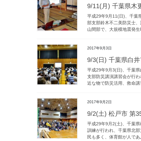
9/11(月) 千葉
平成29年9月11(日)、
部支部鈴木不二美防災士、
山間部で、大規模地震発生時
2017年9月3日
9/3(日) 千葉
平成29年9月3(日)、千
支部防災講演講習会が行わ
近な物で防災活用、救命講習
2017年9月2日
9/2(土) 松戸市
平成29年9月2(土)、千
訓練が行われ、千葉県北部
民も多く、体育館が人であふ