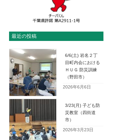
最近の投稿
6/6(土) 岩名２丁
目町内会における
ＨＵＧ 防災訓練
（野田市）
2026年6月6日
3/23(月) 子ども防
災教室（四街道
市）
2026年3月23日