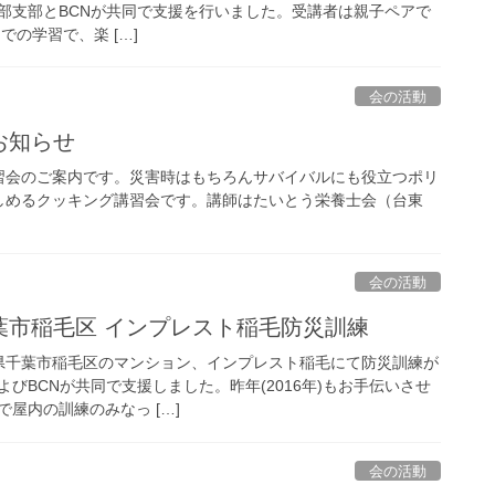
部支部とBCNが共同で支援を行いました。受講者は親子ペアで
0までの学習で、楽 […]
会の活動
のお知らせ
習会のご案内です。災害時はもちろんサバイバルにも役立つポリ
しめるクッキング講習会です。講師はたいとう栄養士会（台東
会の活動
県千葉市稲毛区 インプレスト稲毛防災訓練
千葉県千葉市稲毛区のマンション、インプレスト稲毛にて防災訓練が
びBCNが共同で支援しました。昨年(2016年)もお手伝いさせ
屋内の訓練のみなっ […]
会の活動