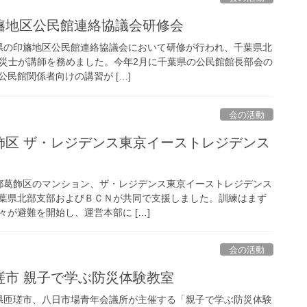
県印旛地区公民館連絡協議会研修会
千葉県の印旛地区公民館連絡協議会において研修が行われ、千葉県北
防災士が講師を務めました。今年2月に千葉県の公民館館長部会の
民館関係者向けの講習が […]
会の活動
京都葛飾区 ザ・レジデンス東京イーストレジデンス
東京都葛飾区のマンション、ザ・レジデンス東京イーストレジデンス
葉県北部支部およびＢＣＮが共同で支援しました。訓練はまず
が避難を開始し、運営本部に […]
会の活動
県匝瑳市 親子で学ぶ防災体験教室
千葉県匝瑳市、八日市場青年会議所が主催する「親子で学ぶ防災体験