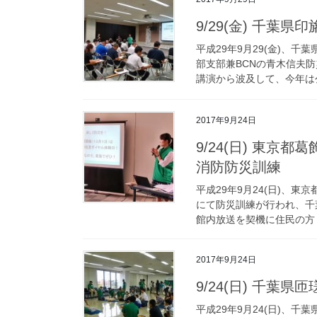
9/29(金) 千葉
平成29年9月29(金)、
部支部兼BCNの青木信夫
講演から波及して、今年は公
2017年9月24日
9/24(日) 東
消防防災訓練
平成29年9月24(日)、
にて防災訓練が行われ、千
館内放送を契機に住民の方々
2017年9月24日
9/24(日) 千葉
平成29年9月24(日)、