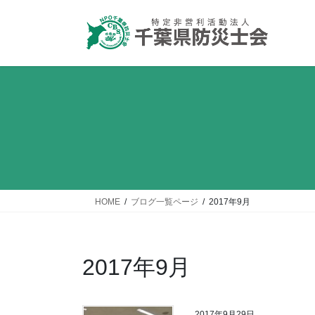
コ
ナ
ン
ビ
テ
ゲ
ン
ー
ツ
シ
へ
ョ
ス
ン
キ
に
ッ
移
プ
動
HOME
ブログ一覧ページ
2017年9月
2017年9月
2017年9月29日