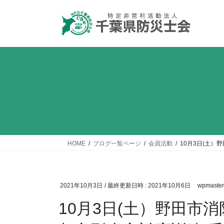
コ
ナ
ン
ビ
テ
ゲ
ン
ー
ツ
シ
へ
ョ
ス
ン
キ
に
ッ
移
プ
動
HOME
ブログ一覧ページ
会員活動
10月3日(土）
2021年10月3日
/ 最終更新日時 :
2021年10月6日
wpmaster
10月3日(土）野田市