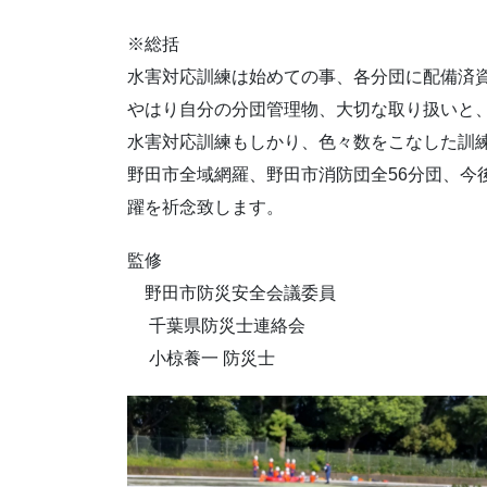
※総括
水害対応訓練は始めての事、各分団に配備済
やはり自分の分団管理物、大切な取り扱いと
水害対応訓練もしかり、色々数をこなした訓
野田市全域網羅、野田市消防団全56分団、今
躍を祈念致します。
監修
野田市防災安全会議委員
千葉県防災士連絡会
小椋養一 防災士