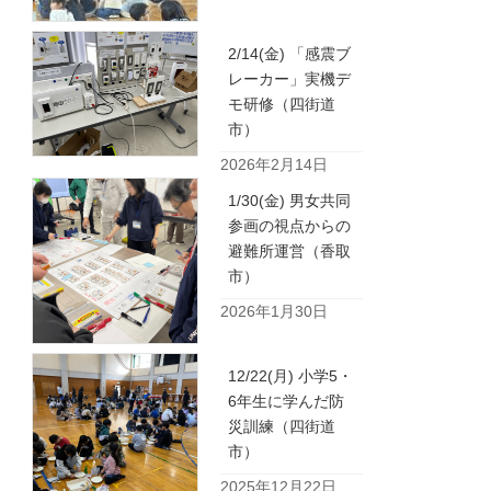
2/14(金) 「感震ブ
レーカー」実機デ
モ研修（四街道
市）
2026年2月14日
1/30(金) 男女共同
参画の視点からの
避難所運営（香取
市）
2026年1月30日
12/22(月) 小学5・
6年生に学んだ防
災訓練（四街道
市）
2025年12月22日