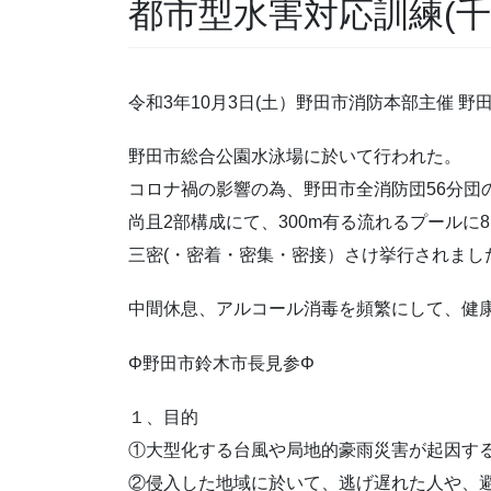
都市型水害対応訓練(
令和3年10月3日(土）野田市消防本部主催 
野田市総合公園水泳場に於いて行われた。
コロナ禍の影響の為、野田市全消防団56分団の
尚且2部構成にて、300m有る流れるプールに
三密(・密着・密集・密接）さけ挙行されまし
中間休息、アルコール消毒を頻繁にして、健
Φ野田市鈴木市長見参Φ
１、目的
①大型化する台風や局地的豪雨災害が起因す
②侵入した地域に於いて、逃げ遅れた人や、