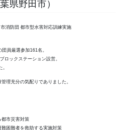
千葉県野田市）
野田市消防団 都市型水害対応訓練実施
団員厳選参加161名。
8ブロックステーション設営。
た。
康管理充分の気配りでありました。
る都市災害対策
避難困難者を救助する実施対策