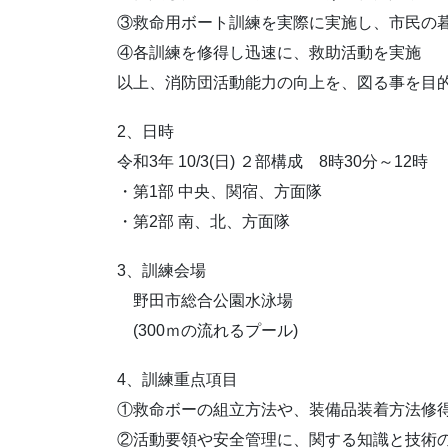
③救命用ボート訓練を実際に実施し、市民の
④各訓練を修得し迅速に、救助活動を実施
以上、消防団活動能力の向上を、図る事を目
2、日時
令和3年 10/3(日) ２部構成 8時30分～12時
・第1部 中央、関宿、方面隊
・第2部 南、北、方面隊
3、訓練会場
野田市総合公園水泳場
(300ｍの流れるプール)
4、訓練重点項目
①救命ボーの組立方法や、装備品装着方法修
②活動要領や安全管理に、関する知識と技術