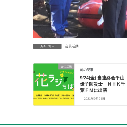
会員活動
カテゴリー
会の活動
前の記事
9/24(金) 当連絡会平山
優子防災士 ＮＨＫ千
葉ＦＭに出演
2021年9月24日