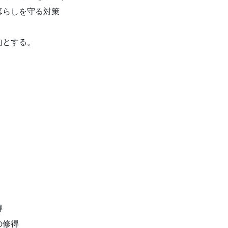
暮らしを守る対策
的とする。
得
の修得