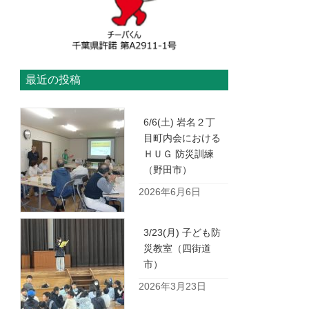
最近の投稿
6/6(土) 岩名２丁
目町内会における
ＨＵＧ 防災訓練
（野田市）
2026年6月6日
3/23(月) 子ども防
災教室（四街道
市）
2026年3月23日