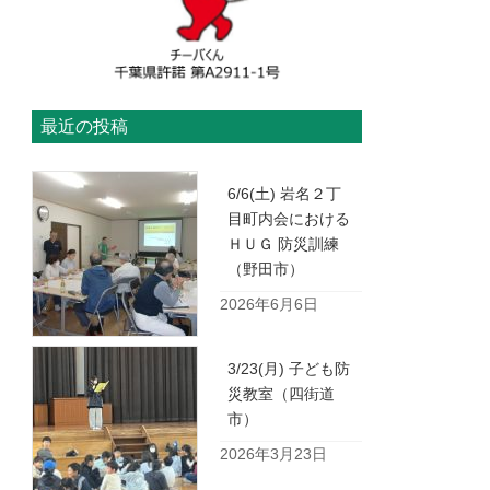
最近の投稿
6/6(土) 岩名２丁
目町内会における
ＨＵＧ 防災訓練
（野田市）
2026年6月6日
3/23(月) 子ども防
災教室（四街道
市）
2026年3月23日