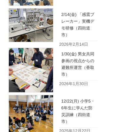
2/14(金) 「感震ブ
レーカー」実機デ
モ研修（四街道
市）
2026年2月14日
1/30(金) 男女共同
参画の視点からの
避難所運営（香取
市）
2026年1月30日
12/22(月) 小学5・
6年生に学んだ防
災訓練（四街道
市）
2025年12月22日