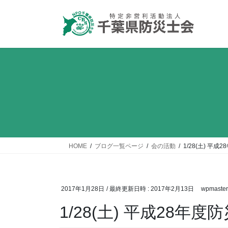
コ
ナ
ン
ビ
テ
ゲ
ン
ー
ツ
シ
へ
ョ
ス
ン
キ
に
ッ
移
プ
動
HOME
ブログ一覧ページ
会の活動
1/28(土) 平
2017年1月28日
/ 最終更新日時 :
2017年2月13日
wpmaster
1/28(土) 平成28年