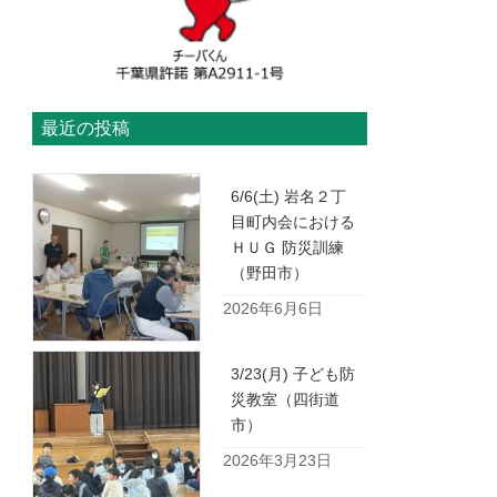
最近の投稿
6/6(土) 岩名２丁
目町内会における
ＨＵＧ 防災訓練
（野田市）
2026年6月6日
3/23(月) 子ども防
災教室（四街道
市）
2026年3月23日