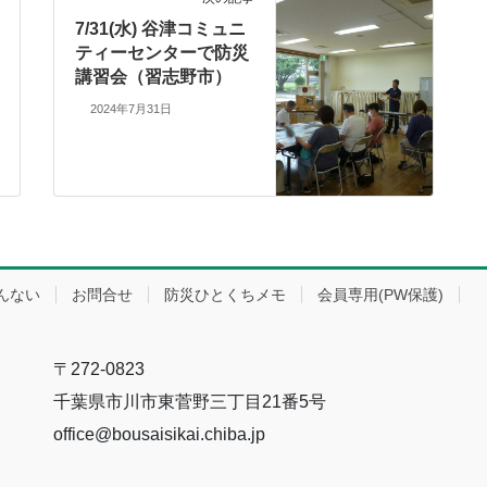
7/31(水) 谷津コミュニ
ティーセンターで防災
講習会（習志野市）
2024年7月31日
んない
お問合せ
防災ひとくちメモ
会員専用(PW保護)
〒272-0823
千葉県市川市東菅野三丁目21番5号
office@bousaisikai.chiba.jp