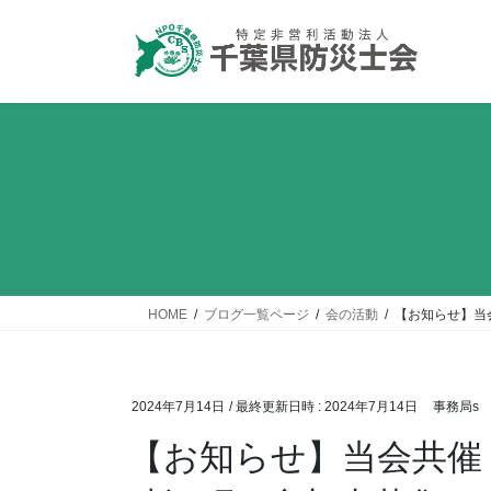
コ
ナ
ン
ビ
テ
ゲ
ン
ー
ツ
シ
へ
ョ
ス
ン
キ
に
ッ
移
プ
動
HOME
ブログ一覧ページ
会の活動
【お知らせ】当
2024年7月14日
/ 最終更新日時 :
2024年7月14日
事務局s
【お知らせ】当会共催「