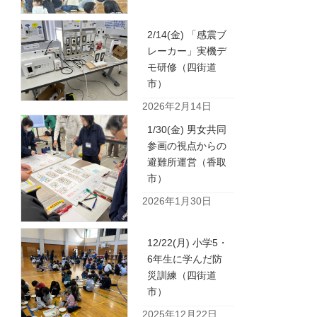
2/14(金) 「感震ブ
レーカー」実機デ
モ研修（四街道
市）
2026年2月14日
1/30(金) 男女共同
参画の視点からの
避難所運営（香取
市）
2026年1月30日
12/22(月) 小学5・
6年生に学んだ防
災訓練（四街道
市）
2025年12月22日